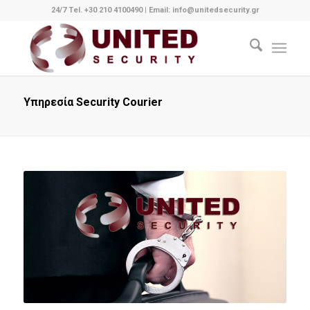
24/7 Tel. +30 210 4100490
|
Email: info@unitedsecurity.gr
Υπηρεσία Security Courier