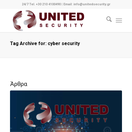
24/7 Tel. +30 210 4100490
|
Email: info@unitedsecurity.gr
Tag Archive for: cyber security
Άρθρα