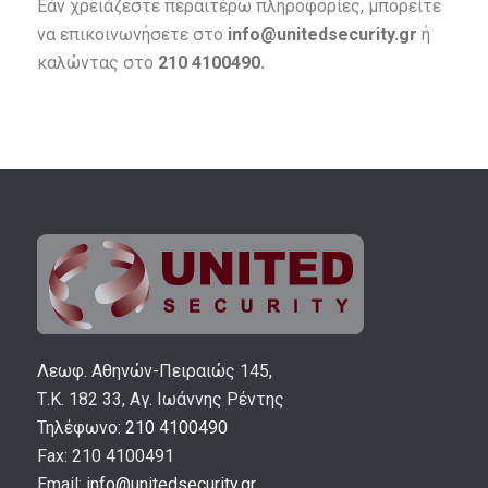
Εάν χρειάζεστε περαιτέρω πληροφορίες, μπορείτε
να επικοινωνήσετε στο
info@unitedsecurity.gr
ή
καλώντας στο
210 4100490
.
Λεωφ. Αθηνών-Πειραιώς 145,
Τ.Κ. 182 33, Αγ. Ιωάννης Ρέντης
Τηλέφωνο:
210 4100490
Fax: 210 4100491
Email:
info@unitedsecurity.gr