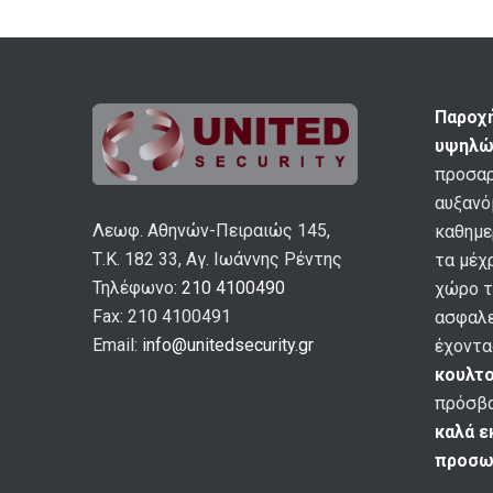
Παροχ
υψηλώ
προσαρ
αυξανό
Λεωφ. Αθηνών-Πειραιώς 145,
καθημε
Τ.Κ. 182 33, Αγ. Ιωάννης Ρέντης
τα μέχ
Τηλέφωνο:
210 4100490
χώρο τ
Fax: 210 4100491
ασφαλε
Email:
info@unitedsecurity.gr
έχοντα
κουλτ
πρόσβ
καλά 
προσω