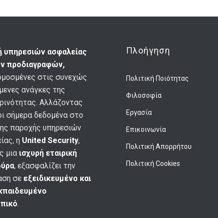
Πλοήγηση
ή υπηρεσιών ασφαλείας
ν προδιαγραφών,
μοσμένες στις συνεχώς
Πολιτική Ποιότητας
μενες ανάγκες της
Φιλοσοφία
ρινότητας. Αλλάζοντας
Εργασία
ρι σήμερα δεδομένα στο
ης παροχής υπηρεσιών
Επικοινωνία
ίας, η
United Security
,
Πολιτική Απορρήτου
ς μια
ισχυρή εταιρική
Πολιτική Cookies
ούρα
, εξασφαλίζει την
αση σε
εξειδικευμένο και
εκπαιδευμένο
πικό
.