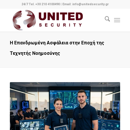
24/7 Tel. +30 210 4100490
|
Email: info@unitedsecurity.gr
Η Επανδρωμένη Ασφάλεια στην Εποχή της
Τεχνητής Νοημοσύνης