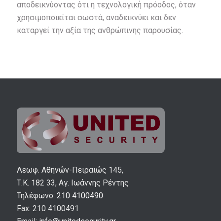
αποδεικνύοντας ότι η τεχνολογική πρόοδος, όταν
χρησιμοποιείται σωστά, αναδεικνύει και δεν
καταργεί την αξία της ανθρώπινης παρουσίας.
Λεωφ. Αθηνών-Πειραιώς 145,
Τ.Κ. 182 33, Αγ. Ιωάννης Ρέντης
Τηλέφωνο:
210 4100490
Fax: 210 4100491