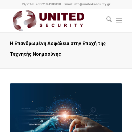
24/7 Tel. +30 210 4100490
|
Email: info@unitedsecurity.gr
Η Επανδρωμένη Ασφάλεια στην Εποχή της
Τεχνητής Νοημοσύνης