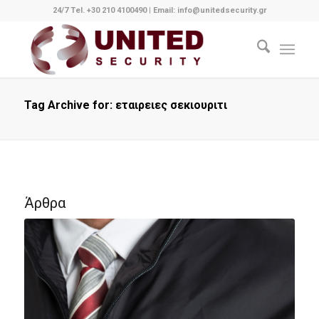
24/7 Tel. +30 210 4100490
|
Email: info@unitedsecurity.gr
Tag Archive for: εταιρειες σεκιουριτι
Άρθρα