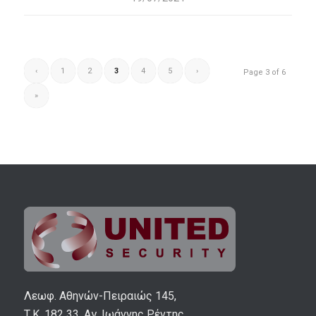
‹
1
2
3
4
5
›
Page 3 of 6
»
Λεωφ. Αθηνών-Πειραιώς 145,
Τ.Κ. 182 33, Αγ. Ιωάννης Ρέντης