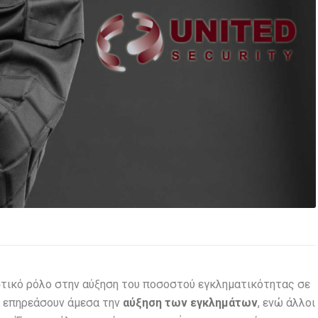
τικό ρόλο στην αύξηση του ποσοστού εγκληματικότητας σε
α επηρεάσουν άμεσα την
αύξηση των εγκλημάτων
, ενώ άλλοι