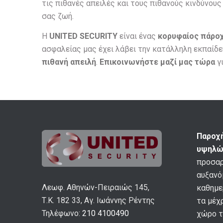
τις πιθανές απειλές και τους πιθανούς κινδύνο
σας ζωή.
Η
UNITED SECURITY
είναι ένας
κορυφαίος πάρο
ασφαλείας μας έχει λάβει την κατάλληλη εκπαίδ
πιθανή απειλή
.
Επικοινωνήστε μαζί μας τώρα
γι
Παροχ
υψηλώ
προσαρ
αυξανό
Λεωφ. Αθηνών-Πειραιώς 145,
καθημε
Τ.Κ. 182 33, Αγ. Ιωάννης Ρέντης
τα μέχ
Τηλέφωνο:
210 4100490
χώρο τ