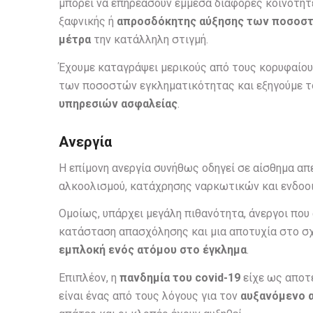
μπορεί να επηρεάσουν έμμεσα διάφορες κοινότητε
ξαφνικής ή
απροσδόκητης αύξησης των ποσοστ
μέτρα
την κατάλληλη στιγμή.
Έχουμε καταγράψει μερικούς από τους κορυφαίους
των ποσοστών εγκληματικότητας και εξηγούμε τ
υπηρεσιών ασφαλείας
.
Ανεργία
Η επίμονη ανεργία συνήθως οδηγεί σε αίσθημα απ
αλκοολισμού, κατάχρησης ναρκωτικών και ενδοοι
Ομοίως, υπάρχει μεγάλη πιθανότητα, άνεργοι που
κατάσταση απασχόλησης και μια αποτυχία στο σ
εμπλοκή ενός ατόμου στο έγκλημα
.
Επιπλέον, η
πανδημία του covid-19
είχε ως αποτέ
είναι ένας από τους λόγους για τον
αυξανόμενο 