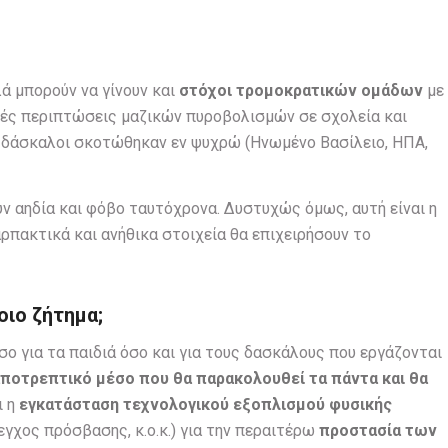
ά μπορούν να γίνουν και
στόχοι τρομοκρατικών ομάδων
με
ετές περιπτώσεις μαζικών πυροβολισμών σε σχολεία και
ι δάσκαλοι σκοτώθηκαν εν ψυχρώ (Ηνωμένο Βασίλειο, ΗΠΑ,
 αηδία και φόβο ταυτόχρονα. Δυστυχώς όμως, αυτή είναι η
ρπακτικά και ανήθικα στοιχεία θα επιχειρήσουν το
οιο ζήτημα;
ο για τα παιδιά όσο και για τους δασκάλους που εργάζονται
ποτρεπτικό μέσο που θα παρακολουθεί τα πάντα και θα
ι η
εγκατάσταση τεχνολογικού εξοπλισμού φυσικής
γχος πρόσβασης, κ.ο.κ.) για την περαιτέρω
προστασία των