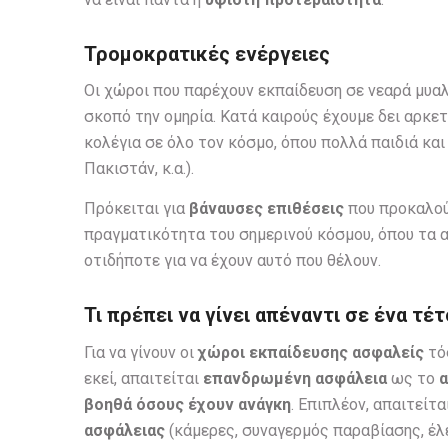
Τρομοκρατικές ενέργειες
Οι χώροι που παρέχουν εκπαίδευση σε νεαρά μυαλ
σκοπό την ομηρία. Κατά καιρούς έχουμε δει αρκ
κολέγια σε όλο τον κόσμο, όπου πολλά παιδιά κα
Πακιστάν, κ.α.).
Πρόκειται για
βάναυσες επιθέσεις
που προκαλούν
πραγματικότητα του σημερινού κόσμου, όπου τα α
οτιδήποτε για να έχουν αυτό που θέλουν.
Τι πρέπει να γίνει απέναντι σε ένα τέτ
Για να γίνουν οι
χώροι εκπαίδευσης ασφαλείς
τόσ
εκεί, απαιτείται
επανδρωμένη ασφάλεια
ως το
α
βοηθά όσους έχουν ανάγκη
. Επιπλέον, απαιτείτα
ασφάλειας
(κάμερες, συναγερμός παραβίασης, έλε