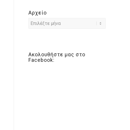
Αρχείο
Ακολουθήστε μας στο
Facebook: