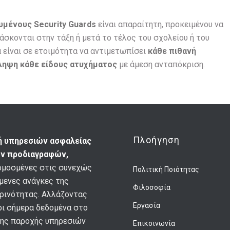
ευμένους
Security
Guards
είναι απαραίτητη, προκειμένου να
δάσκονται στην τάξη ή μετά το τέλος του σχολείου ή του
 είναι σε ετοιμότητα να αντιμετωπίσει
κάθε πιθανή
ηψη κάθε είδους ατυχήματος
με άμεση ανταπόκριση.
Πλοήγηση
ή υπηρεσιών ασφαλείας
ν προδιαγραφών,
μοσμένες στις συνεχώς
Πολιτική Ποιότητας
μενες ανάγκες της
Φιλοσοφία
ρινότητας. Αλλάζοντας
Εργασία
ρι σήμερα δεδομένα στο
ης παροχής υπηρεσιών
Επικοινωνία