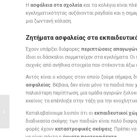
Η
ασφάλεια στα σχολεία
και τα κολέγια είναι πλ
εγκληματικότητας αυξάνονται ραγδαία και η σημε
μια ζωντανή κόλαση.
Ζητήματα ασφαλείας στα εκπαιδευτικ
Έχουν υπάρξει διάφορες
περιπτώσεις απαγωγών
ίδιοι οι δάσκαλοι συμμετείχαν στα εγκλήματα. Ο
συχνές από ανήθικα στοιχεία που στέκονται έξω 
Αυτός είναι ο κόσμος στον οποίο ζούμε σήμερα, 
ασφαλείας
. Βέβαια, δεν είναι μόνο τα παιδιά που
παλαιότερη περίπτωση, μια ομάδα αγοριών ξυλοκ
εκείνος τα επέπληξε στην τάξη για την ενοχλητι
6 Βασικά Στοιχεία για
την Ασφάλεια στον
Καταλαβαίνουμε λοιπόν ότι οι
εκπαιδευτικοί χώ
τομέα...
διαδικασία σκέψης των παιδιών είναι πολύ διαφορ
φορές έχουν
καταστροφικές σκέψεις
. Πρέπει ν
να είναι πάντα η
ύψιστη προτεραιότητα
.